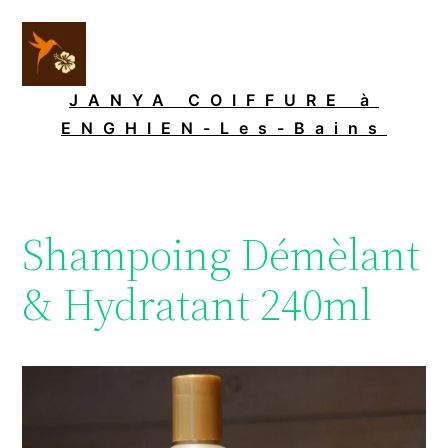
Aller
au
contenu
JANYA COIFFURE à
ENGHIEN-Les-Bains
Shampoing Démèlant
& Hydratant 240ml